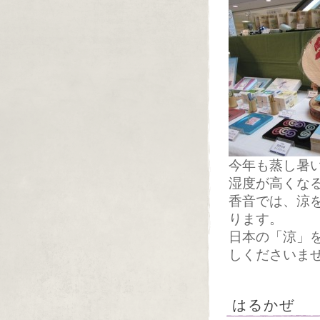
今年も蒸し暑
湿度が高くな
香音では、涼を
ります。
日本の「涼」
しくださいま
はるかぜ