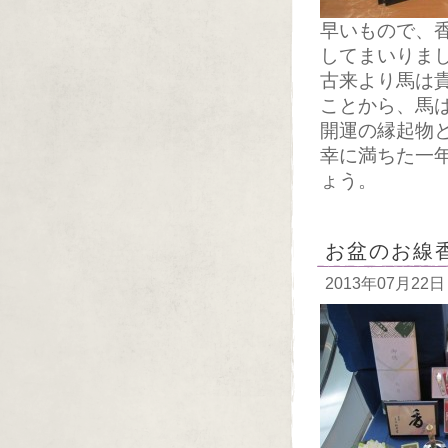
早いもので、
してまいりま
古来より馬は
ことから、馬
開運の縁起物
幸に満ちた一
ょう。
お盆のお線
2013年07月22日