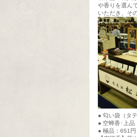
や香りを選ん
いただき、そ
● 匂い袋（タテ
● 空蝉香･上品
● 極品：651