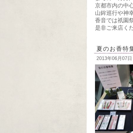
京都市内の中
山鉾巡行や神
香音では祇園
是非ご来店く
夏のお香特
2013年06月07日