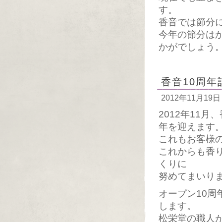
す。
香音では節分
今年の節分は
かがでしょう
香音10周
2012年11月19日
2012年11
年を迎えます
これもお客様
これからも香
くりに
努めてまいり
オープン10
します。
松栄堂の職人