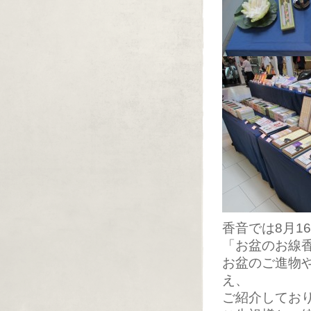
香音では8月1
「お盆のお線
お盆のご進物
え、
ご紹介してお