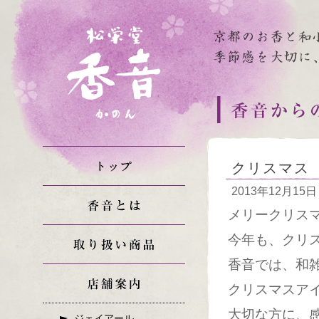
クリスマス
2013年12月15日
メリークリス
今年も、クリ
香音では、和
クリスマスア
大切な方に、
ジェイアール