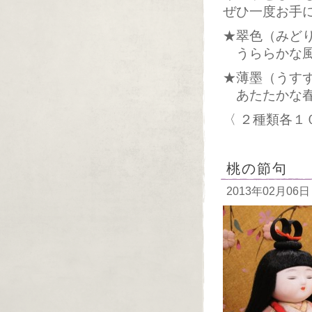
ぜひ一度お手
★翠色（みど
うららかな風
★薄墨（うす
あたたかな春
〈 ２種類各１
桃の節句
2013年02月06日