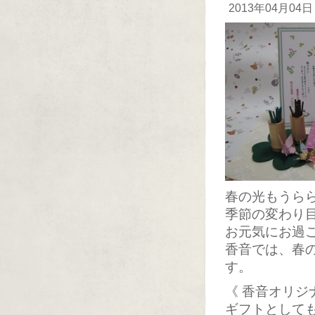
2013年04月04日
春の光もうら
季節の変わり
お元気にお過
香音では、春
す。
《 香音オリジ
ギフトとして