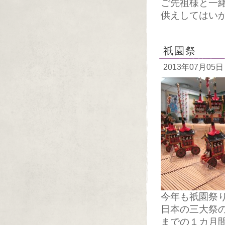
ご先祖様と一
供えしてはい
祇園祭
2013年07月05日
今年も祇園祭
日本の三大祭
までの１カ月