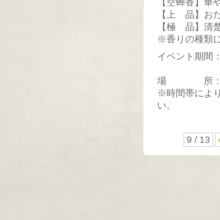
【空蝉香】華
【上 品】お
【極 品】清
※香りの種類
イベント期間：2
11：00〜
場 所：ジェ
※時間帯によ
い。
9 / 13