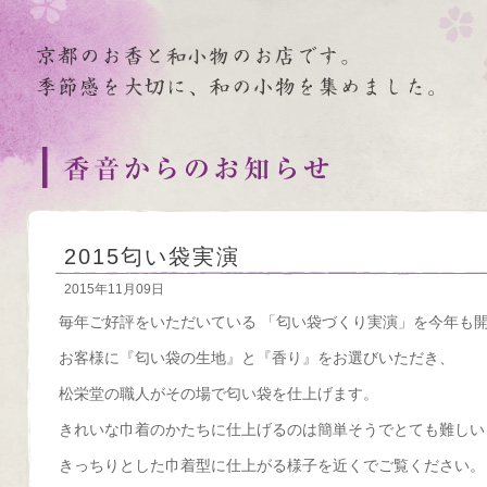
2015匂い袋実演
2015年11月09日
毎年ご好評をいただいている 「匂い袋づくり実演」を今年も
お客様に『匂い袋の生地』と『香り』をお選びいただき、
松栄堂の職人がその場で匂い袋を仕上げます。
きれいな巾着のかたちに仕上げるのは簡単そうでとても難しい
きっちりとした巾着型に仕上がる様子を近くでご覧ください。