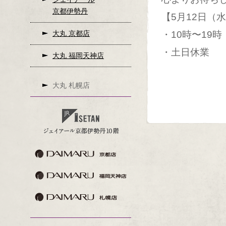
京都伊勢丹
【5月12日（
大丸 京都店
・10時〜19時
・土日休業
大丸 福岡天神店
大丸 札幌店