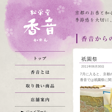
祇園祭
2011年06月30日
7月に入ると、京都
香音では祇園祭に関
ジェイアール